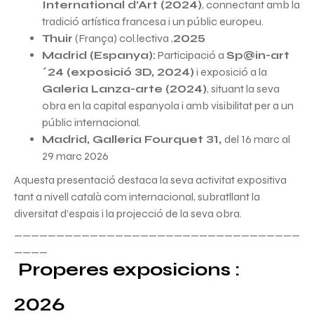
International d’Art (2024)
, connectant amb la
tradició artística francesa i un públic europeu.
Thuir
(França) col.lectiva ,
2025
Madrid (Espanya):
Participació a
Sp@in-art
´24 (exposició 3D, 2024)
i exposició a la
Galeria Lanza-arte (2024)
, situant la seva
obra en la capital espanyola i amb visibilitat per a un
públic internacional.
Madrid, Galleria Fourquet 31,
del 16 marc al
29 marc 2026
Aquesta presentació destaca la seva activitat expositiva
tant a nivell català com internacional, subratllant la
diversitat d’espais i la projecció de la seva obra.
__________________________________
____
Properes exposicions :
2026