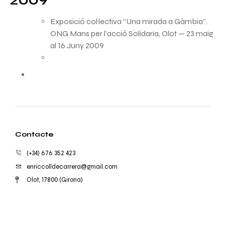
2009
Exposició col·lectiva “Una mirada a Gàmbia”.
ONG Mans per l’acció Solidaria, Olot — 23 maig
al 16 Juny 2009
Contacte
(+34) 676 352 423
enriccolldecarrera@gmail.com
Olot, 17800 (Girona)