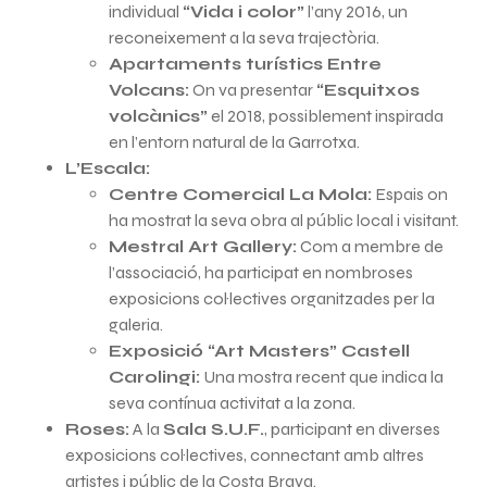
individual
“Vida i color”
l’any 2016, un
reconeixement a la seva trajectòria.
Apartaments turístics Entre
Volcans:
On va presentar
“Esquitxos
volcànics”
el 2018, possiblement inspirada
en l’entorn natural de la Garrotxa.
L’Escala:
Centre Comercial La Mola:
Espais on
ha mostrat la seva obra al públic local i visitant.
Mestral Art Gallery:
Com a membre de
l’associació, ha participat en nombroses
exposicions col·lectives organitzades per la
galeria.
Exposició “Art Masters” Castell
Carolingi:
Una mostra recent que indica la
seva contínua activitat a la zona.
Roses:
A la
Sala S.U.F.
, participant en diverses
exposicions col·lectives, connectant amb altres
artistes i públic de la Costa Brava.