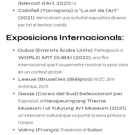
(Mercat d’Art, 2021)
i a
Calafell (Tarragona) a “La nit de l’Art”
(2021)
, demostrant una activitat expositiva diversa
per tot el territori català.
Exposicions Internacionals:
Dubai (Emirats Àrabs Units):
Participació a
WORLD ART DUBAI (2022)
, una fira
internacional que li va permetre mostrar la seva obra
en un context global.
Leeuw (Brusel.les )(Bélgica)
WZC ,Sint
Antonius, 2015
Geoje (Corea del Sud):Seleccionat per
Exposició al
Heageumgang Theme
Museum i al Yukyung Art Museum (2021)
,
un intercanvi cultural que va portar la seva pintura a
l’Orient.
Valmy (França):
Presència al
Salon