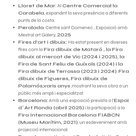
Lloret de Mar:
Al
Centre Comercial la
Carabela
, expandint la seva presència a diferents
punts de la costa.
Peralada
. Centre sant Domenec , Exposició amb
Mestral art Galery,
2025
Fires d’art i dibuix:
Ha estat present en diverses
fires com la
Fira dibuix de Mataró , la Fira
dibuix al mercat de Vic (2024 i 2025), la
Fira de Sant Feliu de Guíxols (2024) i la
Fira dibuix de Terrassa (2023 i 2024)
,
Fira
dibuix de Figueres, Fira dibuix de
Palamós,varis anys
,mostrant la seva obra a un
públic més ampli i especialitzat.
Barcelona:
Amb una exposició prevista a l’
Espai
d´Art Ronda (abril 2025)
i la participació a la
Fira Internacional Barcelona FIABCN
(Museu Marítim, 2021)
, un esdeveniment amb
projecció internacional.