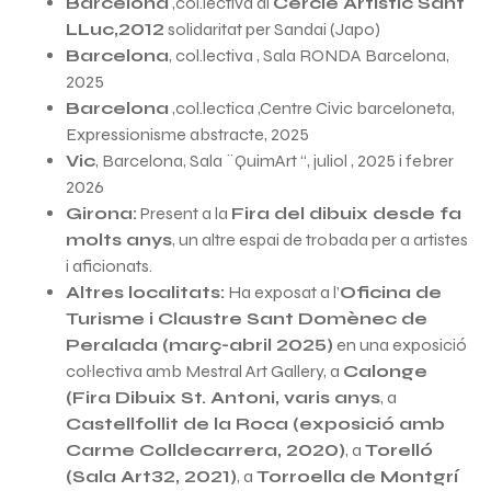
Barcelona
,col.lectiva al
Cercle Artistic Sant
LLuc,2012
solidaritat per Sandai (Japo)
Barcelona
, col.lectiva , Sala RONDA Barcelona,
2025
Barcelona
,col.lectica ,Centre Civic barceloneta,
Expressionisme abstracte, 2025
Vic
, Barcelona, Sala ¨QuimArt “, juliol , 2025 i febrer
2026
Girona:
Present a la
Fira del dibuix desde fa
molts anys
, un altre espai de trobada per a artistes
i aficionats.
Altres localitats:
Ha exposat a l’
Oficina de
Turisme i Claustre Sant Domènec de
Peralada (març-abril 2025)
en una exposició
col·lectiva amb Mestral Art Gallery, a
Calonge
(Fira Dibuix St. Antoni, varis anys
, a
Castellfollit de la Roca (exposició amb
Carme Colldecarrera, 2020)
, a
Torelló
(Sala Art32, 2021)
, a
Torroella de Montgrí